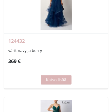
124432
värit navy ja berry
369 €
Katso lisää