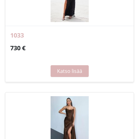
1033
730 €
Katso lisää