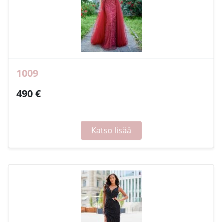
1009
490 €
Katso lisää