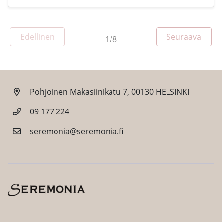
Sivu
Edellinen
Seuraava
1/8
Sivu
Pohjoinen Makasiinikatu 7, 00130 HELSINKI
09 177 224
seremonia@seremonia.fi