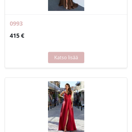
0993
415 €
Katso lisää