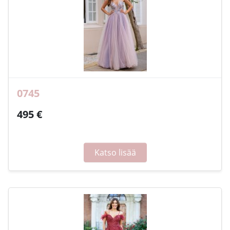
0745
495 €
Katso lisää