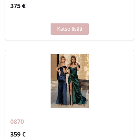
375 €
Katso lisää
0870
359 €