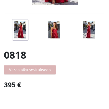
0818
Varaa aika sovitukseen
395 €