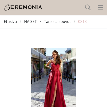
Etusivu
NAISET
Tanssiaispuvut
0818
-