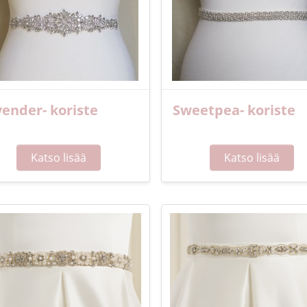
ender- koriste
Sweetpea- koriste
Katso lisää
Katso lisää