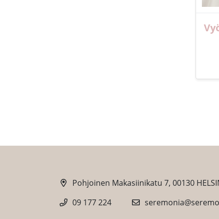
Vy
Pohjoinen Makasiinikatu 7, 00130 HELSI
09 177 224
seremonia@seremon