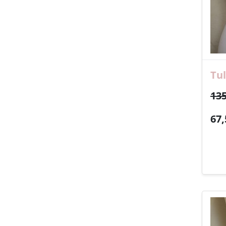
Tul
135
67,