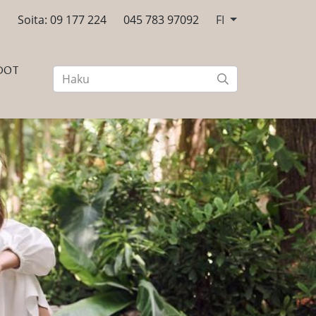
n
Soita: 09 177 224
045 783 97092
FI
DOT