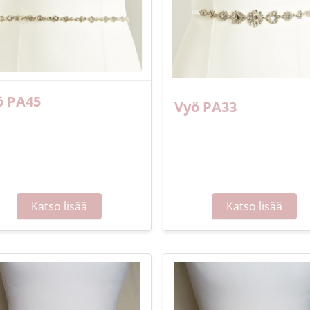
ö PA45
Vyö PA33
Katso lisää
Katso lisää