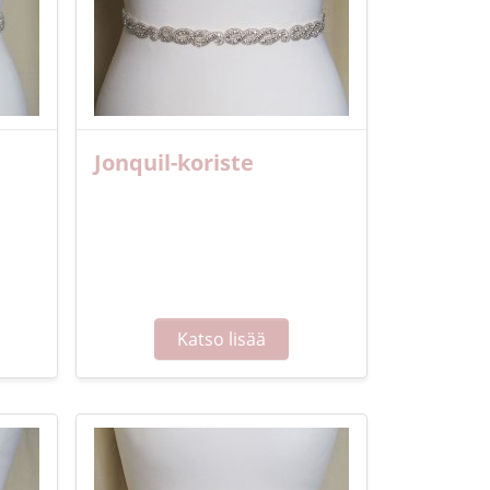
Jonquil-koriste
Katso lisää