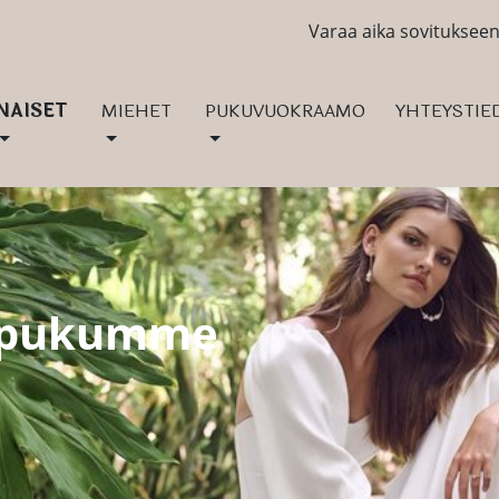
Varaa aika sovituksee
NAISET
MIEHET
PUKUVUOKRAAMO
YHTEYSTIE
lapukumme