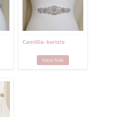
Camillia- koriste
Katso lisää