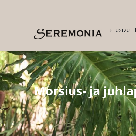
Siirry pääsisältöön (Paina Enter)
ETUSIVU
Morsius- ja juh