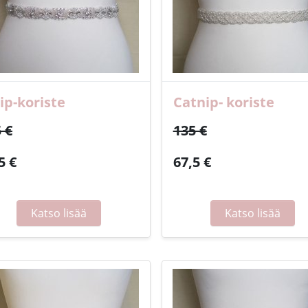
ip-koriste
Catnip- koriste
 €
135 €
5 €
67,5 €
Katso lisää
Katso lisää