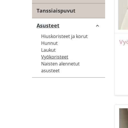
Tanssiaispuvut
Asusteet
Hiuskoristeet ja korut
Vy
Hunnut
Laukut
Vyökoristeet
Naisten alennetut
asusteet