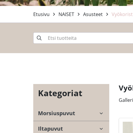
Etusivu
NAISET
Asusteet
Vyökorist
-
Vyö
Kategoriat
Galler
Morsiuspuvut
Iltapuvut