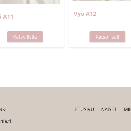
Vyö A12
ö A11
Katso lisää
Katso lisää
NKI
ETUSIVU
NAISET
MI
ia.fi