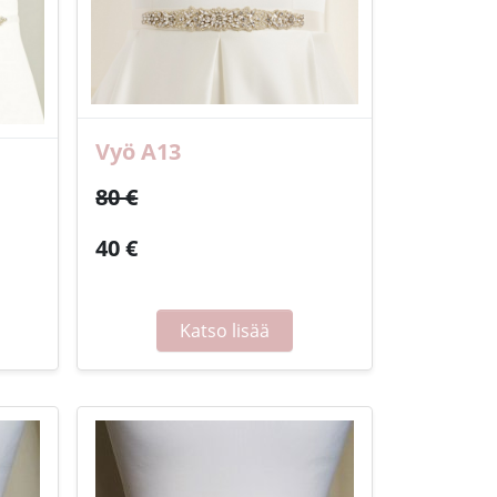
Vyö A13
80 €
40 €
Katso lisää