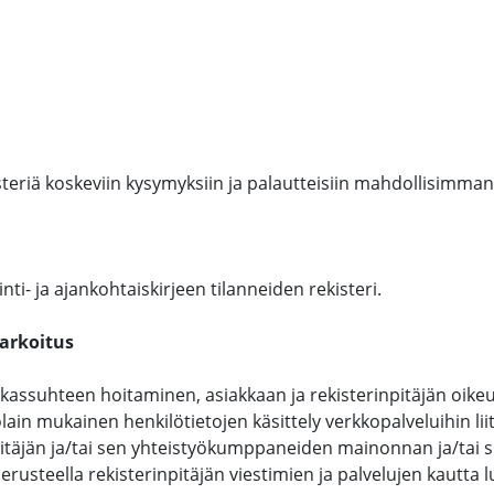
eriä koskeviin kysymyksiin ja palautteisiin mahdollisimman
ti- ja ajankohtaiskirjeen tilanneiden rekisteri.
tarkoitus
kassuhteen hoitaminen, asiakkaan ja rekisterinpitäjän oikeu
ain mukainen henkilötietojen käsittely verkkopalveluihin liitt
pitäjän ja/tai sen yhteistyökumppaneiden mainonnan ja/tai
rusteella rekisterinpitäjän viestimien ja palvelujen kautta 