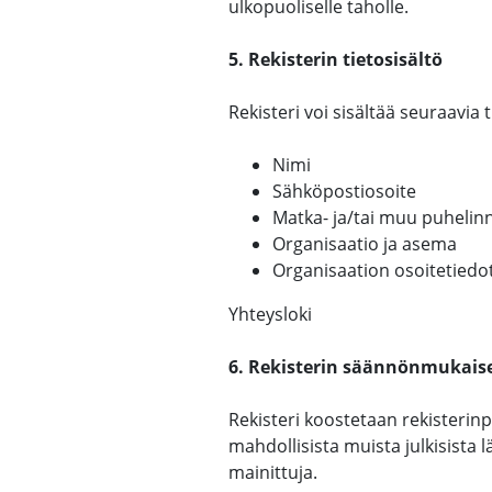
ulkopuoliselle taholle.
5. Rekisterin tietosisältö
Rekisteri voi sisältää seuraavia t
Nimi
Sähköpostiosoite
Matka- ja/tai muu puheli
Organisaatio ja asema
Organisaation osoitetiedo
Yhteysloki
6. Rekisterin säännönmukaise
Rekisteri koostetaan rekisterinpi
mahdollisista muista julkisista l
mainittuja.