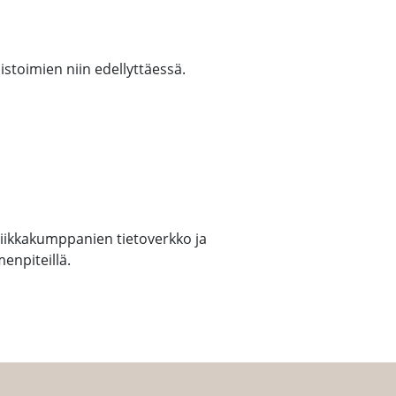
istoimien niin edellyttäessä.
kniikkakumppanien tietoverkko ja
menpiteillä.