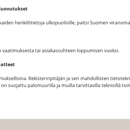
 luovutukset
kkaiden henkilötietoja ulkopuolisille, paitsi Suomen viranoma
ön vaatimuksesta tai asiakassuhteen loppumisen vuoksi.
aatteet
muksellisina. Rekisterinpitäjän ja sen mahdollisten tietote
ee, on suojattu palomuurilla ja muilla tarvittavilla teknisillä toi