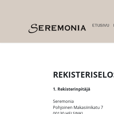
Siirry pääsisältöön (Paina Enter)
ETUSIVU
REKISTERISELO
-
1. Rekisterinpitäjä
Seremonia
Pohjoinen Makasiinikatu 7
00130 HELSINKI