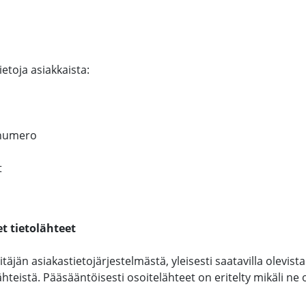
ietoja asiakkaista:
nnumero
t
t tietolähteet
täjän asiakastietojärjestelmästä, yleisesti saatavilla olevista
ähteistä. Pääsääntöisesti osoitelähteet on eritelty mikäli ne 