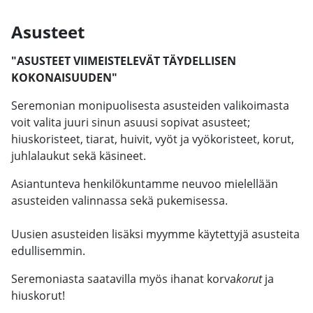
Asusteet
"ASUSTEET VIIMEISTELEVÄT TÄYDELLISEN
KOKONAISUUDEN"
Seremonian monipuolisesta asusteiden valikoimasta
voit valita juuri sinun asuusi sopivat asusteet;
hiuskoristeet, tiarat, huivit, vyöt ja vyökoristeet, korut,
juhlalaukut sekä käsineet.
Asiantunteva henkilökuntamme neuvoo mielellään
asusteiden valinnassa sekä pukemisessa.
Uusien asusteiden lisäksi myymme käytettyjä asusteita
edullisemmin.
Seremoniasta saatavilla myös ihanat korva
korut
ja
hiuskorut!