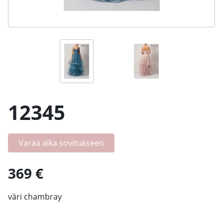
12345
Varaa aika sovitukseen
369 €
väri chambray