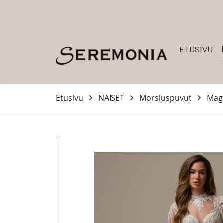
Siirry pääsisältöön (Paina Enter)
ETUSIVU
Etusivu
NAISET
Morsiuspuvut
Magg
-