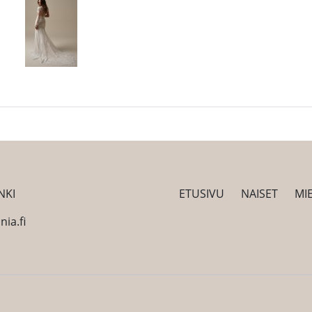
NKI
ETUSIVU
NAISET
MI
ia.fi