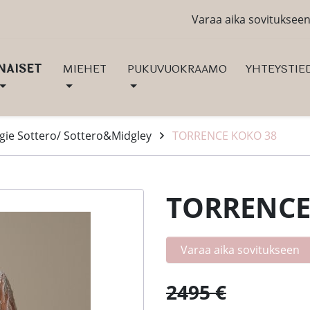
Varaa aika sovituksee
NAISET
MIEHET
PUKUVUOKRAAMO
YHTEYSTIE
ie Sottero/ Sottero&Midgley
TORRENCE KOKO 38
TORRENCE
Varaa aika sovitukseen
2495 €