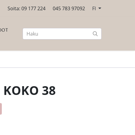
n
Soita: 09 177 224
045 783 97092
FI
DOT
 KOKO 38