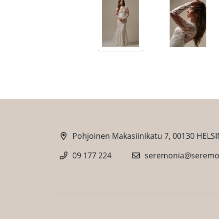
Pohjoinen Makasiinikatu 7, 00130 HELSI
09 177 224
seremonia@seremon