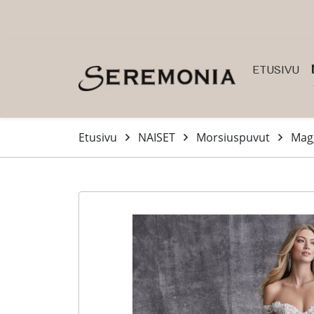
Siirry pääsisältöön (Paina Enter)
ETUSIVU
Etusivu
NAISET
Morsiuspuvut
Magg
-