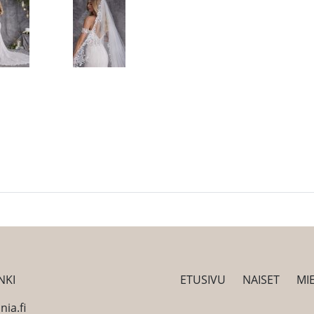
NKI
ETUSIVU
NAISET
MI
ia.fi