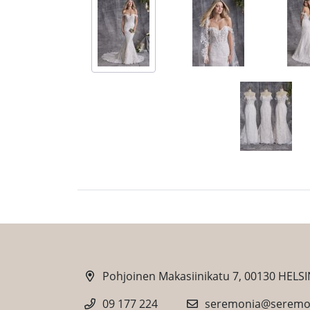
Pohjoinen Makasiinikatu 7, 00130 HELSI
09 177 224
seremonia@seremon