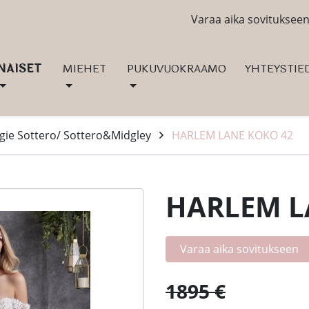
Varaa aika sovituksee
NAISET
MIEHET
PUKUVUOKRAAMO
YHTEYSTIE
ie Sottero/ Sottero&Midgley
HARLEM LANE KOKO 42
HARLEM L
Varaa aika sovitukseen
1895 €