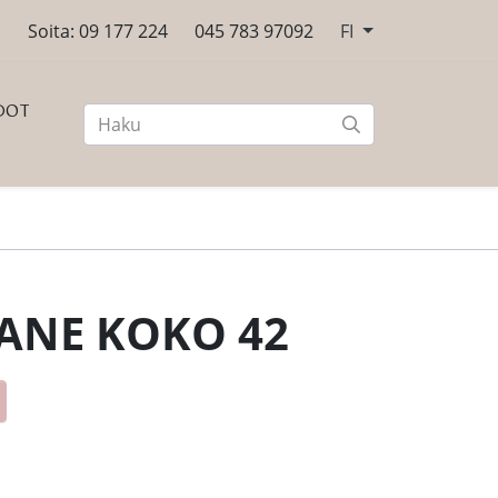
n
Soita: 09 177 224
045 783 97092
FI
DOT
ANE KOKO 42