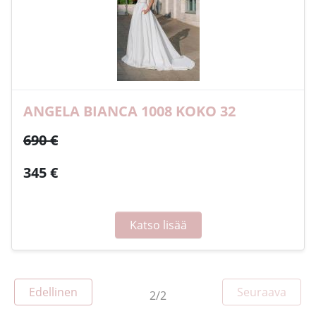
ANGELA BIANCA 1008 KOKO 32
690 €
345 €
Katso lisää
Sivu
Edellinen
Seuraava
2/2
Sivu