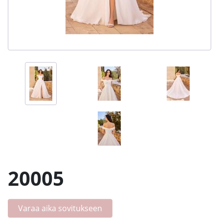
20005
Varaa aika sovitukseen