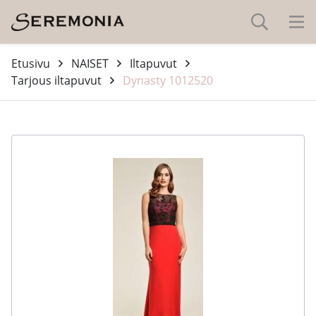
Etusivu
NAISET
Iltapuvut
Tarjous iltapuvut
Dynasty 1012520
-