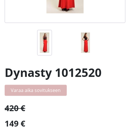
Dynasty 1012520
Varaa aika sovitukseen
420 €
149 €