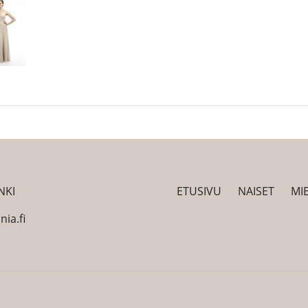
NKI
ETUSIVU
NAISET
MI
ia.fi