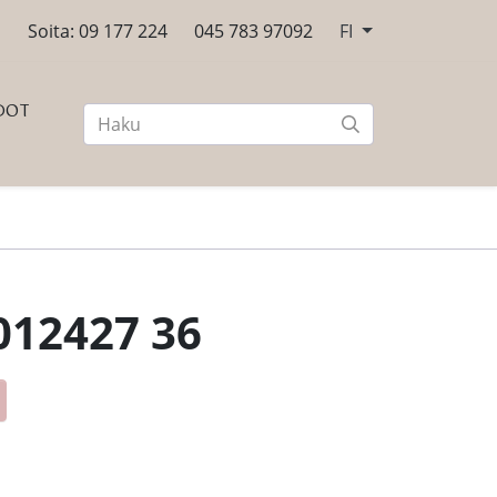
n
Soita: 09 177 224
045 783 97092
FI
DOT
012427 36