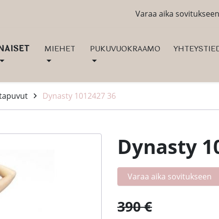
Varaa aika sovituksee
NAISET
MIEHET
PUKUVUOKRAAMO
YHTEYSTIE
ltapuvut
Dynasty 1012427 36
Dynasty 1
Varaa aika sovitukseen
390 €