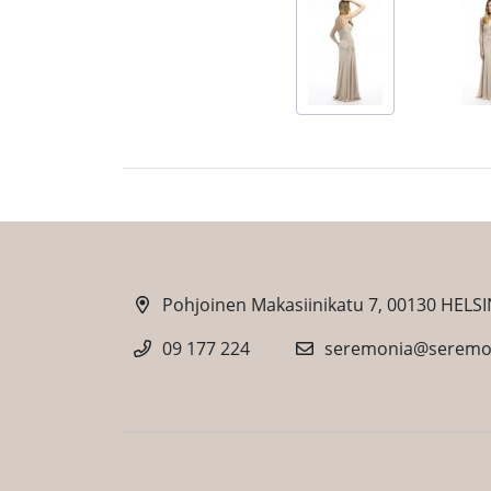
Pohjoinen Makasiinikatu 7, 00130 HELSI
09 177 224
seremonia@seremon