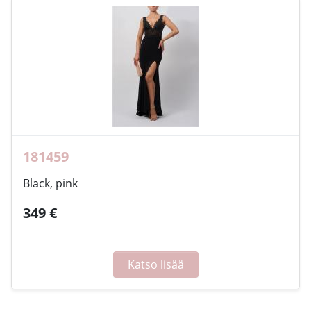
181459
Black, pink
349 €
Katso lisää