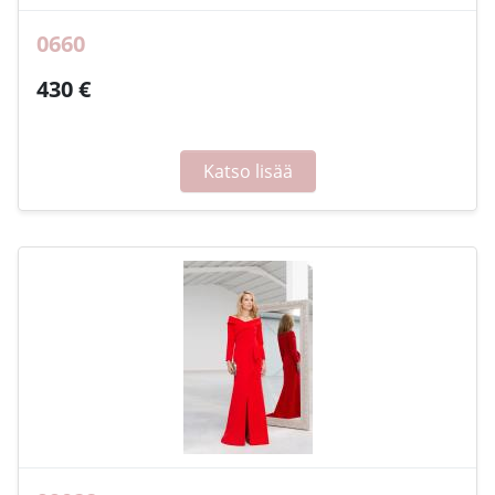
0660
430 €
Katso lisää