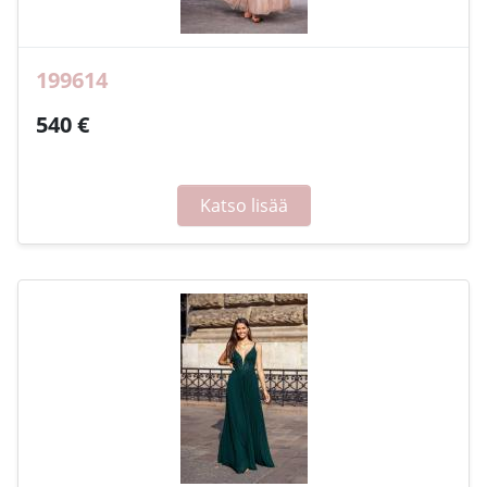
199614
540 €
Katso lisää