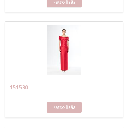
Katso lisää
151530
Katso lisää