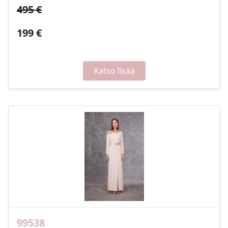
495 €
199 €
Katso lisää
99538