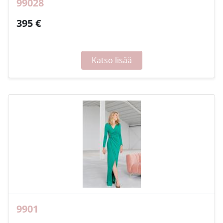
99028
395 €
Katso lisää
9901