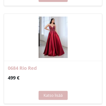
0684 Rio Red
499 €
Katso lisää