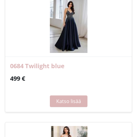
0684 Twilight blue
499 €
Katso lisää