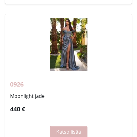
0926
Moonlight jade
440 €
Katso lisää