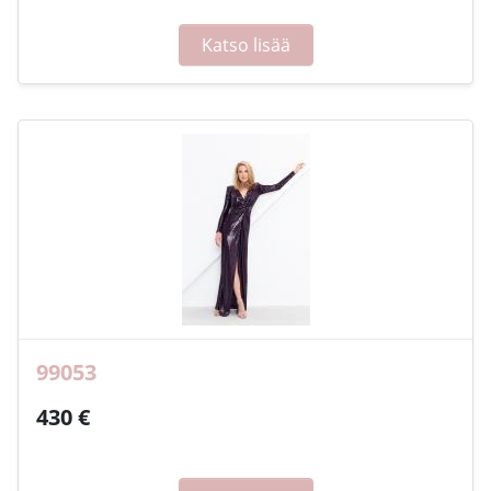
Katso lisää
99053
430 €