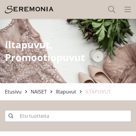
Iltapuvut,
Promootiopuvut
Etusivu
NAISET
Iltapuvut
ILTAPUVUT
-