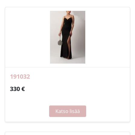
191032
330 €
Katso lisää