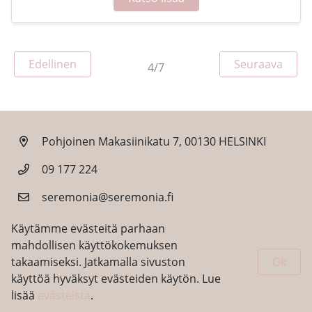
Sivu
Sivu
Edellinen
Seuraava
4/7
Pohjoinen Makasiinikatu 7, 00130 HELSINKI
09 177 224
seremonia@seremonia.fi
Käytämme evästeitä parhaan
mahdollisen käyttökokemuksen
takaamiseksi. Jatkamalla sivuston
Ok
käyttöä hyväksyt evästeiden käytön. Lue
lisää
evästeistä
.