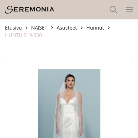
Etusivu
NAISET
Asusteet
Hunnut
HUNTU S19-300
-