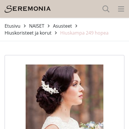
Etusivu
NAISET
Asusteet
Hiuskoristeet ja korut
Hiuskampa 249 hopea
-