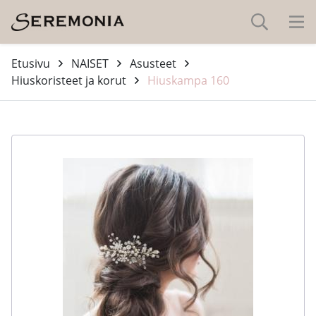
Etusivu
NAISET
Asusteet
Hiuskoristeet ja korut
Hiuskampa 160
-