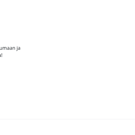
tumaan ja
a!