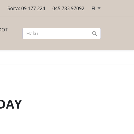
n
Soita: 09 177 224
045 783 97092
FI
DOT
 DAY