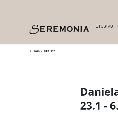
Siirry pääsisältöön (Paina Enter)
ETUSIVU
-
Kaikki uutiset
Daniel
23.1 - 6