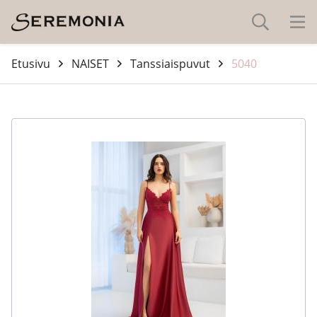
Etusivu
NAISET
Tanssiaispuvut
5040
-