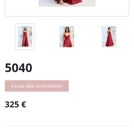
5040
Varaa aika sovitukseen
325 €