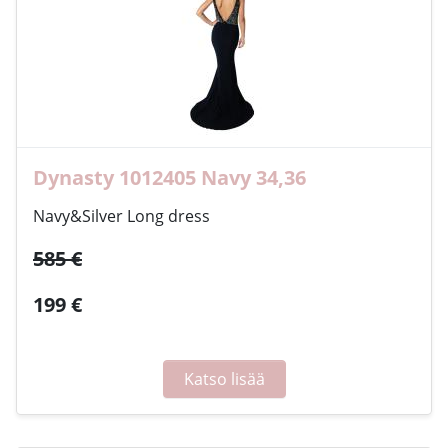
Dynasty 1012405 Navy 34,36
Navy&Silver Long dress
585 €
199 €
Katso lisää