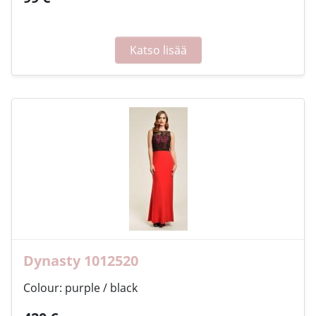
Katso lisää
Dynasty 1012520
Colour: purple / black