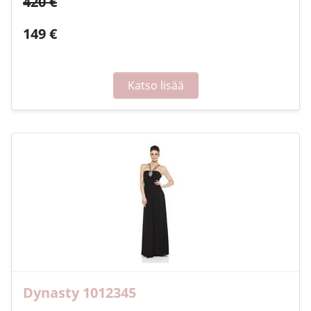
420 €
149 €
Katso lisää
Dynasty 1012345