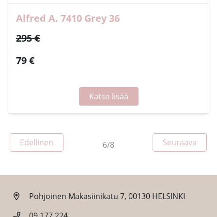
Alfred A. 7410 Grey 36
295 €
79 €
Katso lisää
Sivu
Sivu
Edellinen
Seuraava
6/8
Pohjoinen Makasiinikatu 7, 00130 HELSINKI
09 177 224