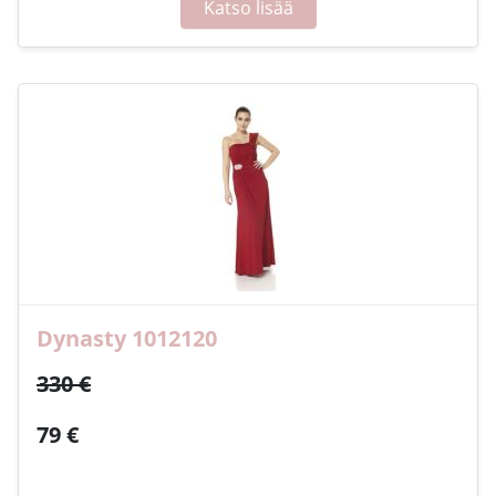
Katso lisää
Dynasty 1012120
330 €
79 €