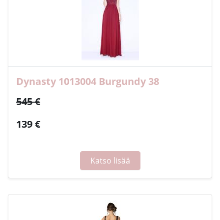
Dynasty 1013004 Burgundy 38
545 €
139 €
Katso lisää