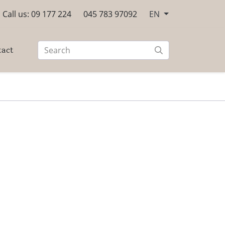
Call us: 09 177 224
045 783 97092
EN
tact