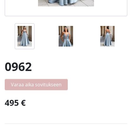
0962
Varaa aika sovitukseen
495 €