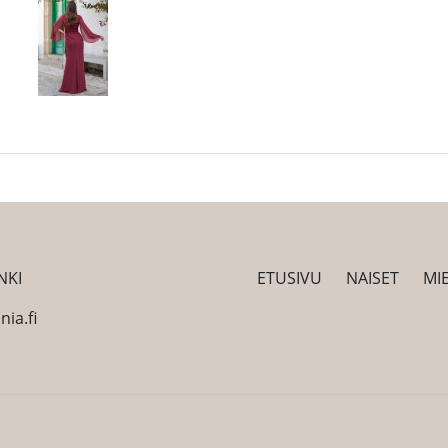
NKI
ETUSIVU
NAISET
MI
ia.fi