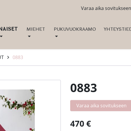
Varaa aika sovituksee
NAISET
MIEHET
PUKUVUOKRAAMO
YHTEYSTIE
UT
0883
0883
Varaa aika sovitukseen
470 €