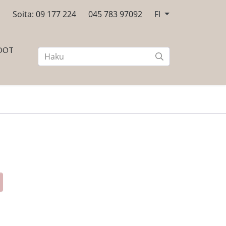
n
Soita: 09 177 224
045 783 97092
FI
DOT