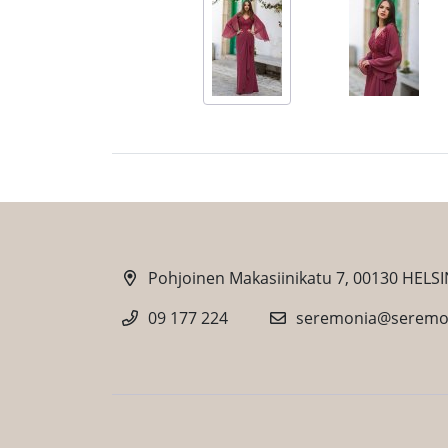
Pohjoinen Makasiinikatu 7, 00130 HELSI
09 177 224
seremonia@seremon