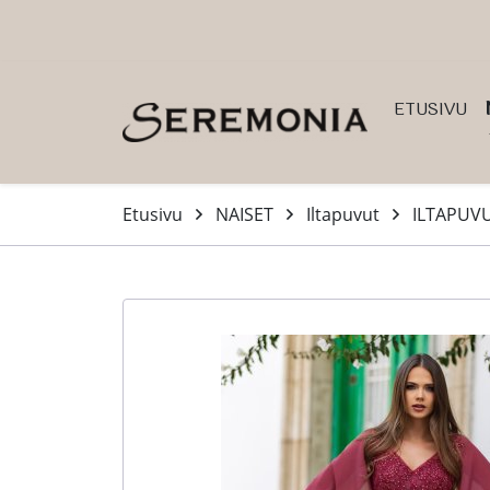
Siirry pääsisältöön (Paina Enter)
ETUSIVU
Etusivu
NAISET
Iltapuvut
ILTAPUV
-